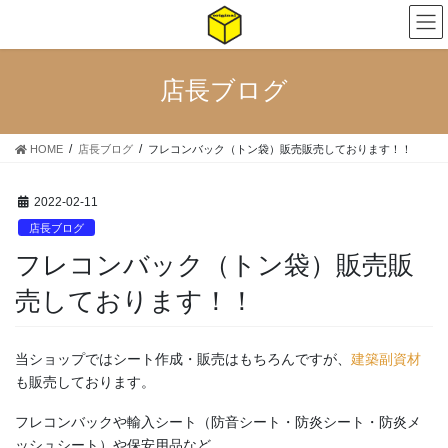
コ
ナ
ン
ビ
テ
ゲ
ン
ー
店長ブログ
ツ
シ
へ
ョ
ス
ン
HOME
店長ブログ
フレコンバック（トン袋）販売販売しております！！
キ
に
ッ
移
プ
動
2022-02-11
店長ブログ
フレコンバック（トン袋）販売販
売しております！！
当ショップではシート作成・販売はもちろんですが、
建築副資材
も販売しております。
フレコンバックや輸入シート（防音シート・防炎シート・防炎メ
ッシュシート）や保安用品など