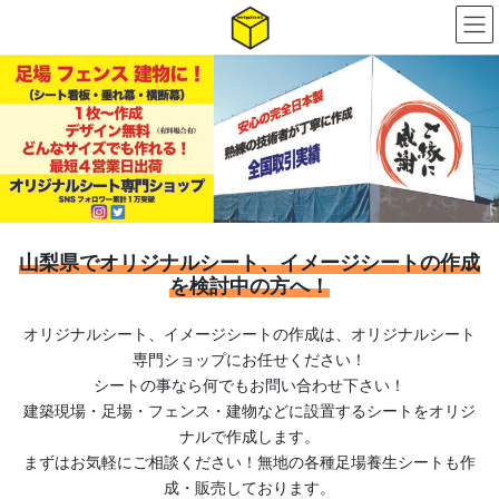
コ
ナ
ン
ビ
テ
ゲ
ン
ー
ツ
シ
へ
ョ
ス
ン
キ
に
ッ
移
プ
動
山梨県で
オリジナルシート、イメージシートの作成
を検討中の方へ！
オリジナルシート、イメージシートの作成は、オリジナルシート
専門ショップにお任せください！
シートの事なら何でもお問い合わせ下さい！
建築現場・足場・フェンス・建物などに設置するシートをオリジ
ナルで作成します。
まずはお気軽にご相談ください！無地の各種足場養生シートも作
成・販売しております。