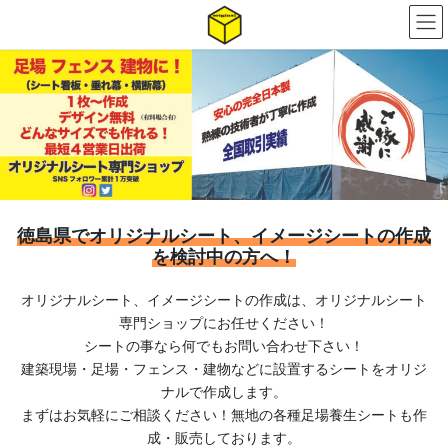
コ
ナ
ン
ビ
テ
ゲ
ン
ー
ツ
シ
へ
ョ
ス
ン
キ
に
ッ
移
プ
動
徳島県で
オリジナルシート、イメージシートの作成
を検討中の方へ！
オリジナルシート、イメージシートの作成は、オリジナルシート
専門ショップにお任せください！
シートの事なら何でもお問い合わせ下さい！
建築現場・足場・フェンス・建物などに設置するシートをオリジ
ナルで作成します。
まずはお気軽にご相談ください！無地の各種足場養生シートも作
成・販売しております。