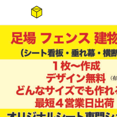
コ
ナ
ン
ビ
テ
ゲ
ン
ー
ツ
シ
へ
ョ
ス
ン
キ
に
ッ
移
プ
動