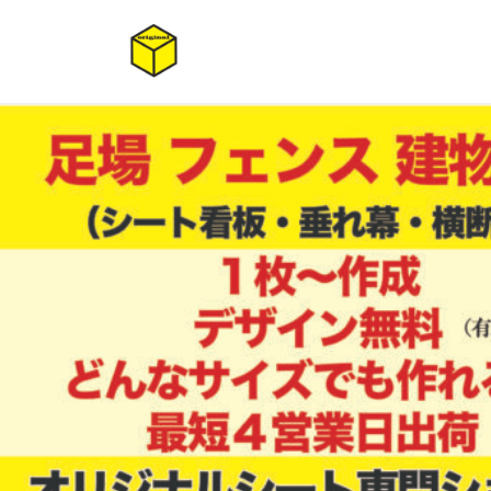
コ
ナ
ン
ビ
テ
ゲ
ン
ー
ツ
シ
へ
ョ
ス
ン
キ
に
ッ
移
プ
動