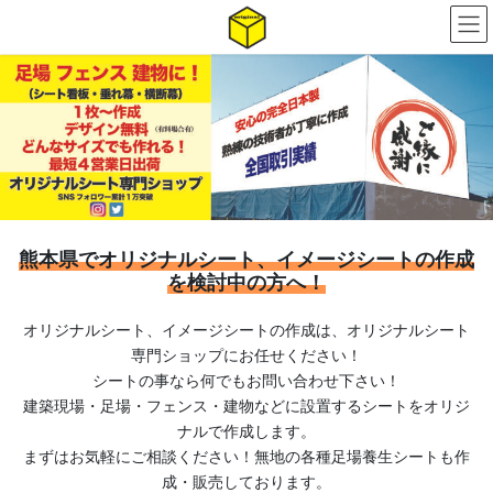
コ
ナ
ン
ビ
テ
ゲ
ン
ー
ツ
シ
へ
ョ
ス
ン
キ
に
ッ
移
プ
動
熊本県で
オリジナルシート、イメージシートの作成
を検討中の方へ！
オリジナルシート、イメージシートの作成は、オリジナルシート
専門ショップにお任せください！
シートの事なら何でもお問い合わせ下さい！
建築現場・足場・フェンス・建物などに設置するシートをオリジ
ナルで作成します。
まずはお気軽にご相談ください！無地の各種足場養生シートも作
成・販売しております。