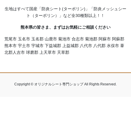
生地はすべて国産「防炎シート(ターポリン)」「防炎メッシュシー
ト（ターポリン）」など全30種類以上！！
熊本県の皆さま、まずはお気軽にご相談ください
荒尾市 玉名市 玉名郡 山鹿市 菊池市 合志市 菊池郡 阿蘇市 阿蘇郡
熊本市 宇土市 宇城市 下益城郡 上益城郡 八代市 八代郡 水俣市 葦
北郡人吉市 球磨郡 上天草市 天草郡
Copyright © オリジナルシート専門ショップ All Rights Reserved.