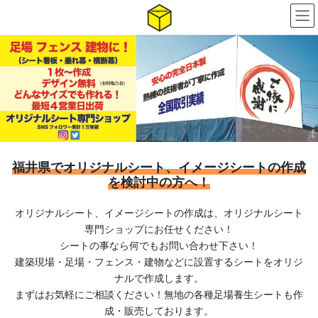
コ
ナ
ン
ビ
テ
ゲ
ン
ー
ツ
シ
へ
ョ
ス
ン
キ
に
ッ
移
プ
動
福井県で
オリジナルシート、イメージシートの作成
を検討中の方へ！
オリジナルシート、イメージシートの作成は、オリジナルシート
専門ショップにお任せください！
シートの事なら何でもお問い合わせ下さい！
建築現場・足場・フェンス・建物などに設置するシートをオリジ
ナルで作成します。
まずはお気軽にご相談ください！無地の各種足場養生シートも作
成・販売しております。