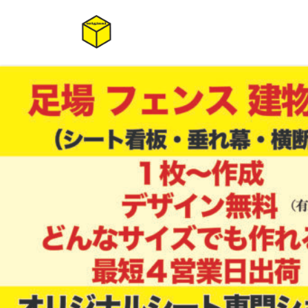
コ
ナ
ン
ビ
テ
ゲ
ン
ー
ツ
シ
へ
ョ
ス
ン
キ
に
ッ
移
プ
動